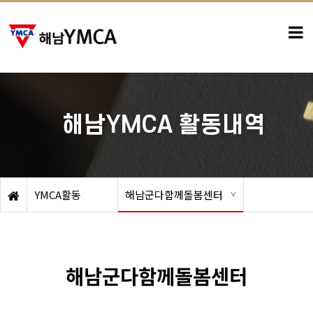
-
해남YMCA 활동내역
YMCA활동
해남군다함께돌봄센터
해남군다함께돌봄센터