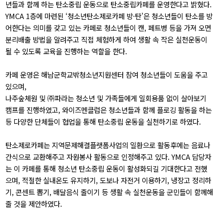
년들과 함께 하는 탄소중립 운동으로 탄소중립카페를 운영한다고 밝혔다.
YMCA 1층에 마련된 ‘청소년탄소제로카페 방·탄’은 청소년들이 탄소를 방
어한다는 의미를 갖고 있는 카페로 청소년들이 캔, 페트병 등을 가져 오면
분리배출 방법을 알려주고 직접 체험하게 하여 생활 속 작은 실천운동이
될 수 있도록 교육을 진행하는 역할을 한다.
카페 운영은 해남군학교밖청소년지원센터 참여 청소년들이 도움을 주고
있으며,
나주숲체원 및 ㈜파라는 청소년 및 가족들에게 일회용품 없이 살아보기
캠프를 진행하였고, 와이즈멘클럽은 청소년들과 함께 플로깅 활동을 하는
등 다양한 단체들이 협업을 통해 탄소중립 운동을 실천하기로 하였다.
탄소제로카페는 지역문제해결플랫폼사업의 일환으로 활동후에는 음료나
간식으로 교환해주고 자원봉사 활동으로 인정해주고 있다. YMCA 담당자
는 이 카페를 통해 청소년 탄소중립 운동이 활성화되길 기대한다고 전했
으며, 적절한 실내온도 유지하기, 도보나 자전거 이용하기, 냉장고 정리하
기, 콘센트 뽑기, 배달음식 줄이기 등 생활 속 실천운동을 군민들이 함께해
줄 것을 제안하였다.