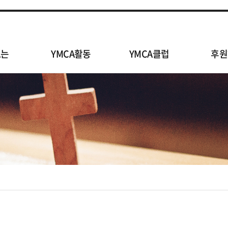
A는
YMCA활동
YMCA클럽
후원