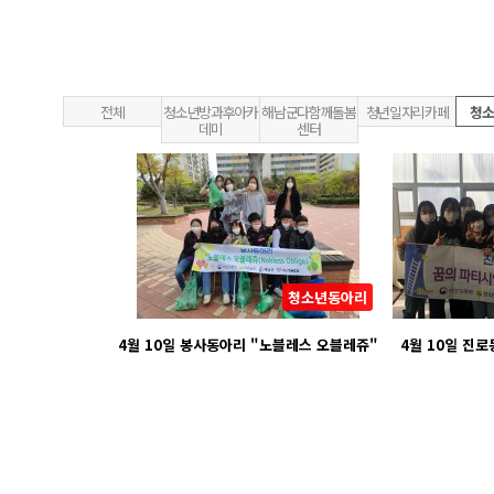
전체
청소년방과후아카
해남군다함께돌봄
청년일자리카페
청소
데미
센터
청소년동아리
4월 10일 봉사동아리 "노블레스 오블레쥬"
4월 10일 진로